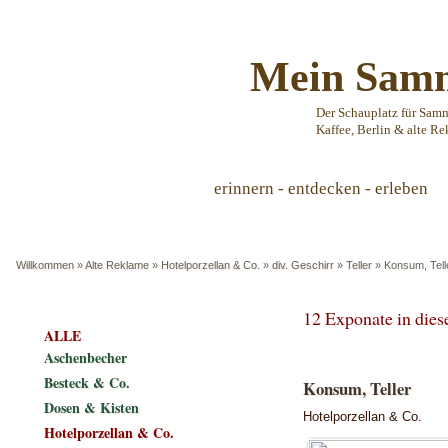
Mein Samm
Der Schauplatz für Sam
Kaffee, Berlin & alte Re
erinnern - entdecken - erleben
Willkommen
»
Alte Reklame
»
Hotelporzellan & Co.
»
div. Geschirr
»
Teller
»
Konsum, Tell
12 Exponate in die
ALLE
Aschenbecher
Besteck & Co.
Konsum, Teller
Dosen & Kisten
Hotelporzellan & Co.
Hotelporzellan & Co.