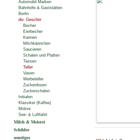
Automobil Marken
Bahnhöfe & Gaststätten
Berlin
div. Geschirr
Becher
Eierbecher
Kannen
Milchkännchen
Saucieren
Schalen und Platten
Tassen
Teller
Vasen
Werbeteller
Zuckerdosen
Zuckerschalen
Initialen
Klassiker (Kaffee)
Motive
See- & Luftfahrt
Milch & Meierei
Schilder
sonstiges