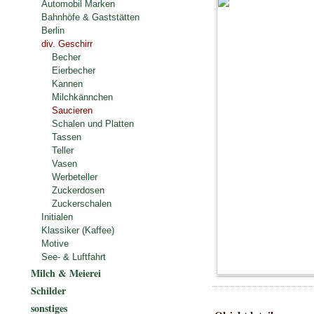
Automobil Marken
Bahnhöfe & Gaststätten
Berlin
div. Geschirr
Becher
Eierbecher
Kannen
Milchkännchen
Saucieren
Schalen und Platten
Tassen
Teller
Vasen
Werbeteller
Zuckerdosen
Zuckerschalen
Initialen
Klassiker (Kaffee)
Motive
See- & Luftfahrt
Milch & Meierei
Schilder
sonstiges