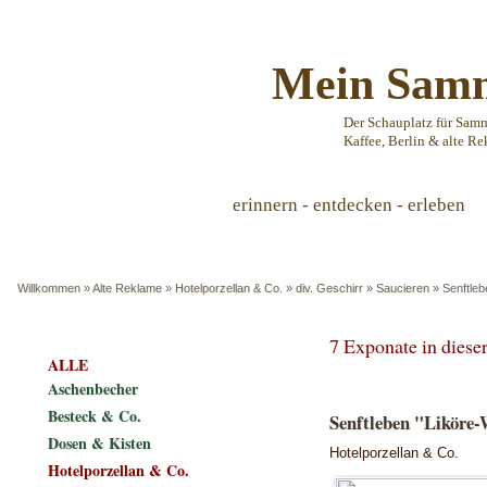
Mein Samm
Der Schauplatz für Sam
Kaffee, Berlin & alte Re
erinnern - entdecken - erleben
Willkommen
»
Alte Reklame
»
Hotelporzellan & Co.
»
div. Geschirr
»
Saucieren
»
Senftleb
7 Exponate in dies
ALLE
Aschenbecher
Besteck & Co.
Senftleben "Liköre-
Dosen & Kisten
Hotelporzellan & Co.
Hotelporzellan & Co.