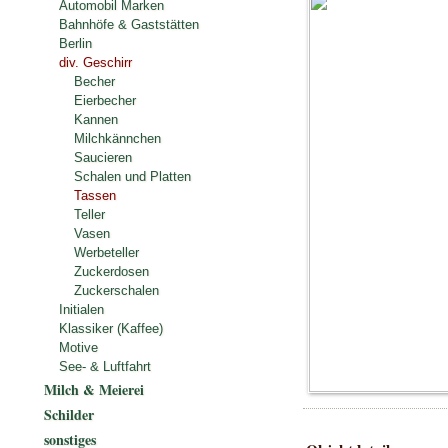
Automobil Marken
Bahnhöfe & Gaststätten
Berlin
div. Geschirr
Becher
Eierbecher
Kannen
Milchkännchen
Saucieren
Schalen und Platten
Tassen
Teller
Vasen
Werbeteller
Zuckerdosen
Zuckerschalen
Initialen
Klassiker (Kaffee)
Motive
See- & Luftfahrt
Milch & Meierei
Schilder
sonstiges