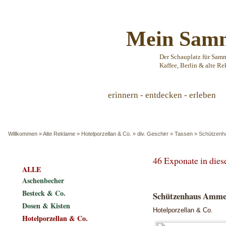
Mein Samm
Der Schauplatz für Sam
Kaffee, Berlin & alte Re
erinnern - entdecken - erleben
Willkommen
»
Alte Reklame
»
Hotelporzellan & Co.
»
div. Geschirr
»
Tassen
»
Schützenh
46 Exponate in die
ALLE
Aschenbecher
Besteck & Co.
Schützenhaus Ammen
Dosen & Kisten
Hotelporzellan & Co.
Hotelporzellan & Co.