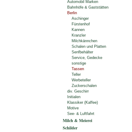
Automobil Marken
Bahnhöfe & Gaststätten
Berlin
Aschinger
Fürstenhof
Kannen
Kranzler
Milchkännchen
Schalen und Platten
Senfbehälter
Service, Gedecke
sonstige
Tassen
Teller
Werbeteller
Zuckerschalen
div. Geschirr
Initialen
Klassiker (Kaffee)
Motive
See- & Luftfahrt
Milch & Meierei
Schilder