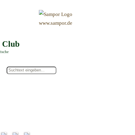
&
www.sampor.de
e Club
rische