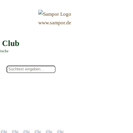
&
www.sampor.de
e Club
rische