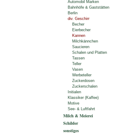
Automobil Marken
Bahnhöfe & Gaststätten
Berlin
div. Geschirr
Becher
Eierbecher
Kannen
Milchkännchen
Saucieren
Schalen und Platten
Tassen
Teller
Vasen
Werbeteller
Zuckerdosen
Zuckerschalen
Initialen
Klassiker (Kaffee)
Motive
See- & Luftfahrt
Milch & Meierei
Schilder
sonstiges