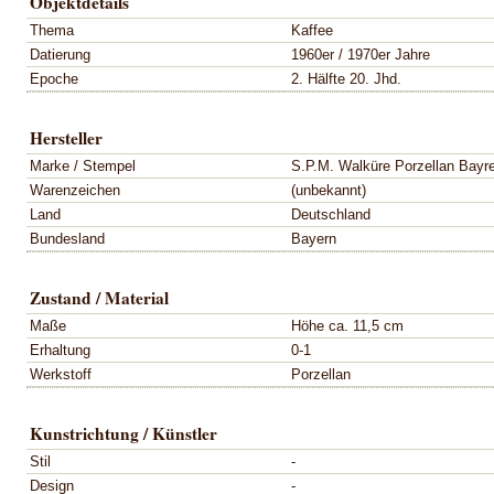
Objektdetails
Thema
Kaffee
Datierung
1960er / 1970er Jahre
Epoche
2. Hälfte 20. Jhd.
Hersteller
Marke / Stempel
S.P.M. Walküre Porzellan Bayr
Warenzeichen
(unbekannt)
Land
Deutschland
Bundesland
Bayern
Zustand / Material
Maße
Höhe ca. 11,5 cm
Erhaltung
0-1
Werkstoff
Porzellan
Kunstrichtung / Künstler
Stil
-
Design
-