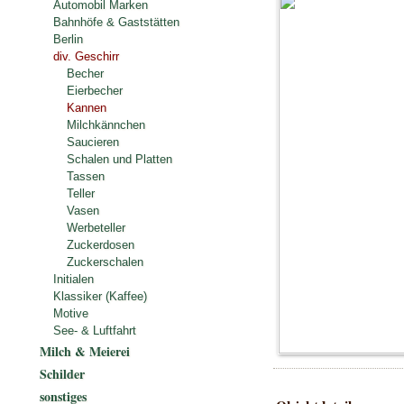
Automobil Marken
Bahnhöfe & Gaststätten
Berlin
div. Geschirr
Becher
Eierbecher
Kannen
Milchkännchen
Saucieren
Schalen und Platten
Tassen
Teller
Vasen
Werbeteller
Zuckerdosen
Zuckerschalen
Initialen
Klassiker (Kaffee)
Motive
See- & Luftfahrt
Milch & Meierei
Schilder
sonstiges