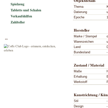
Objektdetails
Spielzeug
Thema
Tabletts und Schalen
Datierung
Verkaufshilfen
Epoche
1
Zahlteller
Hersteller
Marke / Stempel
«»
Warenzeichen
Land
Bundesland
-
Zustand / Material
Maße
Erhaltung
Werkstoff
P
Kunstrichtung / Küns
Stil
-
Design
-