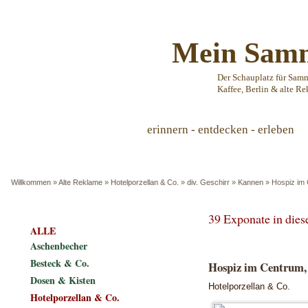
Mein Samm
Der Schauplatz für Sam
Kaffee, Berlin & alte Re
erinnern - entdecken - erleben
Willkommen
»
Alte Reklame
»
Hotelporzellan & Co.
»
div. Geschirr
»
Kannen
»
Hospiz im 
39 Exponate in die
ALLE
Aschenbecher
Besteck & Co.
Hospiz im Centrum, 
Dosen & Kisten
Hotelporzellan & Co.
Hotelporzellan & Co.