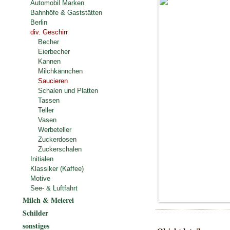
Automobil Marken
Bahnhöfe & Gaststätten
Berlin
div. Geschirr
Becher
Eierbecher
Kannen
Milchkännchen
Saucieren
Schalen und Platten
Tassen
Teller
Vasen
Werbeteller
Zuckerdosen
Zuckerschalen
Initialen
Klassiker (Kaffee)
Motive
See- & Luftfahrt
Milch & Meierei
Schilder
sonstiges