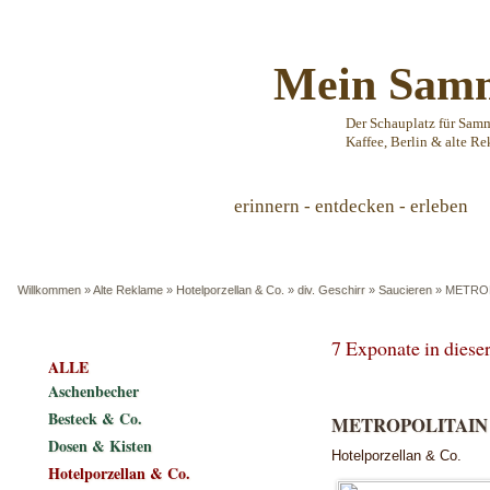
Mein Samm
Der Schauplatz für Sam
Kaffee, Berlin & alte Re
erinnern - entdecken - erleben
Willkommen
»
Alte Reklame
»
Hotelporzellan & Co.
»
div. Geschirr
»
Saucieren
»
METROP
7 Exponate in dies
ALLE
Aschenbecher
Besteck & Co.
METROPOLITAIN -
Dosen & Kisten
Hotelporzellan & Co.
Hotelporzellan & Co.