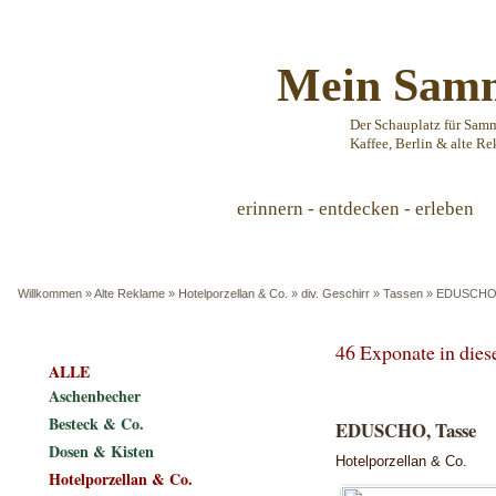
Mein Samm
Der Schauplatz für Sam
Kaffee, Berlin & alte Re
erinnern - entdecken - erleben
Willkommen
»
Alte Reklame
»
Hotelporzellan & Co.
»
div. Geschirr
»
Tassen
»
EDUSCHO,
46 Exponate in die
ALLE
Aschenbecher
Besteck & Co.
EDUSCHO, Tasse
Dosen & Kisten
Hotelporzellan & Co.
Hotelporzellan & Co.