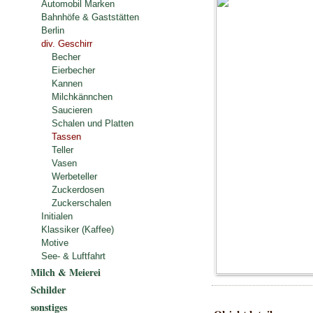
Automobil Marken
Bahnhöfe & Gaststätten
Berlin
div. Geschirr
Becher
Eierbecher
Kannen
Milchkännchen
Saucieren
Schalen und Platten
Tassen
Teller
Vasen
Werbeteller
Zuckerdosen
Zuckerschalen
Initialen
Klassiker (Kaffee)
Motive
See- & Luftfahrt
Milch & Meierei
Schilder
sonstiges