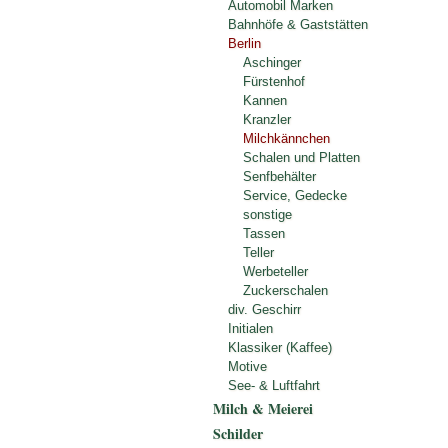
Automobil Marken
Bahnhöfe & Gaststätten
Berlin
Aschinger
Fürstenhof
Kannen
Kranzler
Milchkännchen
Schalen und Platten
Senfbehälter
Service, Gedecke
sonstige
Tassen
Teller
Werbeteller
Zuckerschalen
div. Geschirr
Initialen
Klassiker (Kaffee)
Motive
See- & Luftfahrt
Milch & Meierei
Schilder