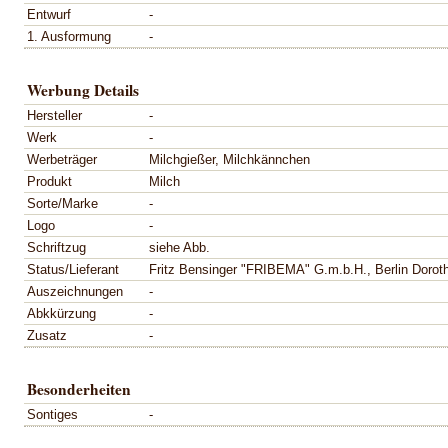
Entwurf
-
1. Ausformung
-
Werbung Details
Hersteller
-
Werk
-
Werbeträger
Milchgießer, Milchkännchen
Produkt
Milch
Sorte/Marke
-
Logo
-
Schriftzug
siehe Abb.
Status/Lieferant
Fritz Bensinger "FRIBEMA" G.m.b.H., Berlin Dorothe
Auszeichnungen
-
Abkkürzung
-
Zusatz
-
Besonderheiten
Sontiges
-