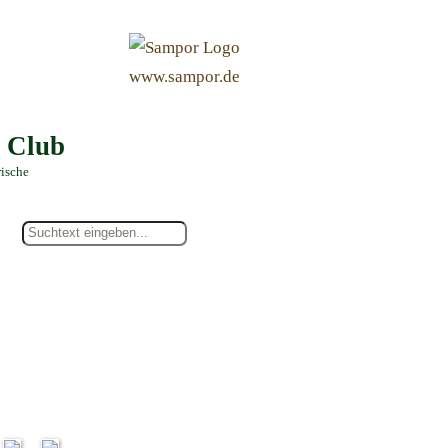
&
www.sampor.de
e Club
rische