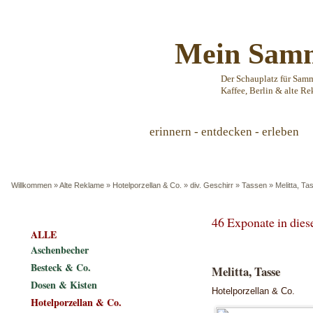
Mein Samm
Der Schauplatz für Sam
Kaffee, Berlin & alte Re
erinnern - entdecken - erleben
Willkommen
»
Alte Reklame
»
Hotelporzellan & Co.
»
div. Geschirr
»
Tassen
»
Melitta, Ta
46 Exponate in die
ALLE
Aschenbecher
Besteck & Co.
Melitta, Tasse
Dosen & Kisten
Hotelporzellan & Co.
Hotelporzellan & Co.