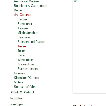
Automobil Marken
Bahnhöfe & Gaststätten
Berlin
div. Geschirr
Becher
Eierbecher
Kannen
Milchkännchen
Saucieren
Schalen und Platten
Tassen
Teller
Vasen
Werbeteller
Zuckerdosen
Zuckerschalen
Initialen
Klassiker (Kaffee)
Motive
See- & Luftfahrt
Milch & Meierei
Schilder
sonstiges