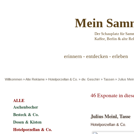
Mein Samm
Der Schauplatz für Sam
Kaffee, Berlin & alte Re
erinnern - entdecken - erleben
Willkommen
»
Alte Reklame
»
Hotelporzellan & Co.
»
div. Geschirr
»
Tassen
»
Julius Mein
46 Exponate in die
ALLE
Aschenbecher
Besteck & Co.
Julius Meinl, Tasse
Dosen & Kisten
Hotelporzellan & Co.
Hotelporzellan & Co.