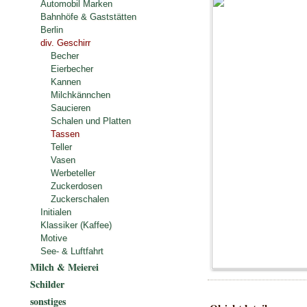
Automobil Marken
Bahnhöfe & Gaststätten
Berlin
div. Geschirr
Becher
Eierbecher
Kannen
Milchkännchen
Saucieren
Schalen und Platten
Tassen
Teller
Vasen
Werbeteller
Zuckerdosen
Zuckerschalen
Initialen
Klassiker (Kaffee)
Motive
See- & Luftfahrt
Milch & Meierei
Schilder
sonstiges