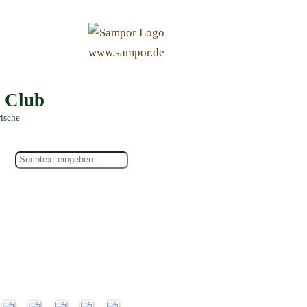
&
www.sampor.de
e Club
rische