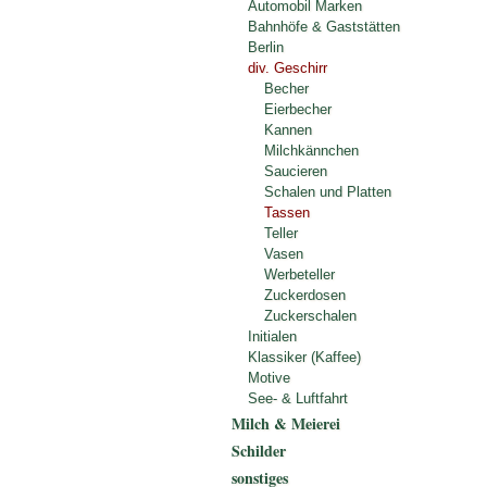
Automobil Marken
Bahnhöfe & Gaststätten
Berlin
div. Geschirr
Becher
Eierbecher
Kannen
Milchkännchen
Saucieren
Schalen und Platten
Tassen
Teller
Vasen
Werbeteller
Zuckerdosen
Zuckerschalen
Initialen
Klassiker (Kaffee)
Motive
See- & Luftfahrt
Milch & Meierei
Schilder
sonstiges