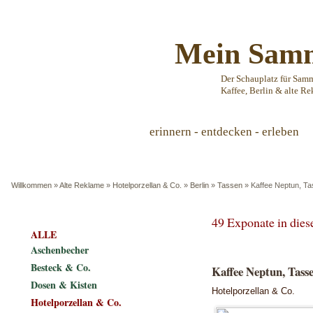
Mein Samm
Der Schauplatz für Sam
Kaffee, Berlin & alte Re
erinnern - entdecken - erleben
Willkommen
»
Alte Reklame
»
Hotelporzellan & Co.
»
Berlin
»
Tassen
»
Kaffee Neptun, T
49 Exponate in die
ALLE
Aschenbecher
Besteck & Co.
Kaffee Neptun, Tass
Dosen & Kisten
Hotelporzellan & Co.
Hotelporzellan & Co.