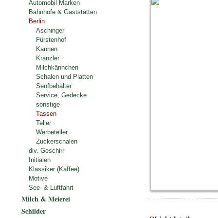
Automobil Marken
Bahnhöfe & Gaststätten
Berlin
Aschinger
Fürstenhof
Kannen
Kranzler
Milchkännchen
Schalen und Platten
Senfbehälter
Service, Gedecke
sonstige
Tassen
Teller
Werbeteller
Zuckerschalen
div. Geschirr
Initialen
Klassiker (Kaffee)
Motive
See- & Luftfahrt
Milch & Meierei
Schilder