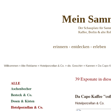
Mein Samm
Der Schauplatz für Sam
Kaffee, Berlin & alte Re
erinnern - entdecken - erleben
Willkommen
»
Alte Reklame
»
Hotelporzellan & Co.
»
div. Geschirr
»
Kannen
»
Da Capo Ka
39 Exponate in die
ALLE
Aschenbecher
Besteck & Co.
Da Capo Kaffee "cof
Dosen & Kisten
Hotelporzellan & Co.
Hotelporzellan & Co.