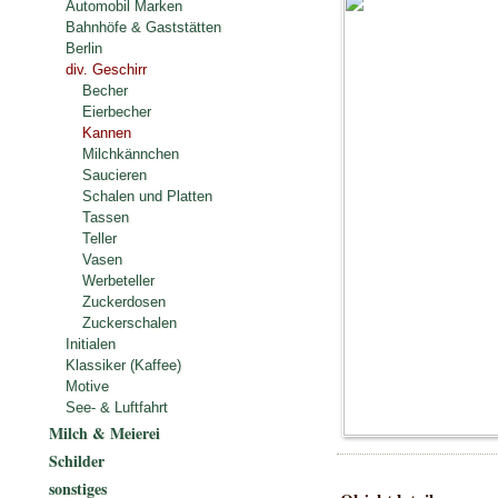
Automobil Marken
Bahnhöfe & Gaststätten
Berlin
div. Geschirr
Becher
Eierbecher
Kannen
Milchkännchen
Saucieren
Schalen und Platten
Tassen
Teller
Vasen
Werbeteller
Zuckerdosen
Zuckerschalen
Initialen
Klassiker (Kaffee)
Motive
See- & Luftfahrt
Milch & Meierei
Schilder
sonstiges