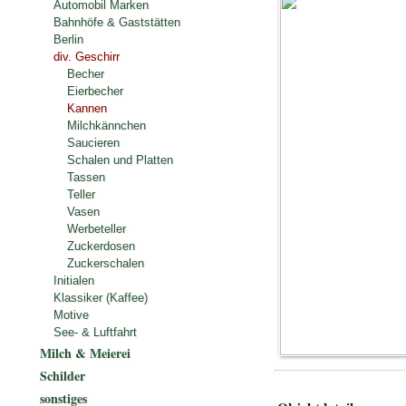
Automobil Marken
Bahnhöfe & Gaststätten
Berlin
div. Geschirr
Becher
Eierbecher
Kannen
Milchkännchen
Saucieren
Schalen und Platten
Tassen
Teller
Vasen
Werbeteller
Zuckerdosen
Zuckerschalen
Initialen
Klassiker (Kaffee)
Motive
See- & Luftfahrt
Milch & Meierei
Schilder
sonstiges