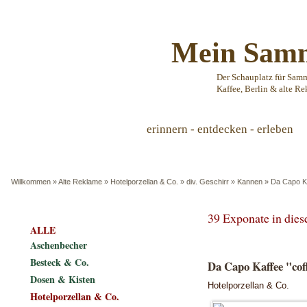
Mein Samm
Der Schauplatz für Sam
Kaffee, Berlin & alte Re
erinnern - entdecken - erleben
Willkommen
»
Alte Reklame
»
Hotelporzellan & Co.
»
div. Geschirr
»
Kannen
»
Da Capo Ka
39 Exponate in die
ALLE
Aschenbecher
Besteck & Co.
Da Capo Kaffee "cof
Dosen & Kisten
Hotelporzellan & Co.
Hotelporzellan & Co.