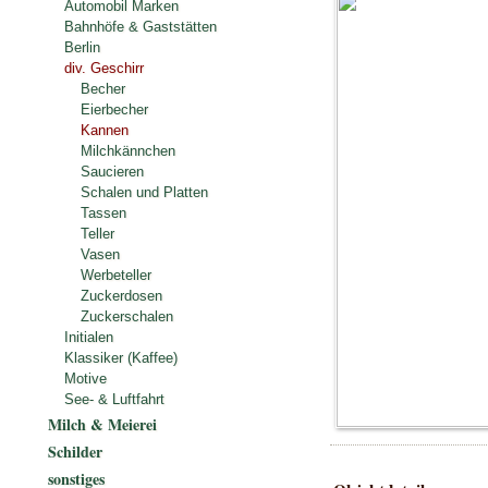
Automobil Marken
Bahnhöfe & Gaststätten
Berlin
div. Geschirr
Becher
Eierbecher
Kannen
Milchkännchen
Saucieren
Schalen und Platten
Tassen
Teller
Vasen
Werbeteller
Zuckerdosen
Zuckerschalen
Initialen
Klassiker (Kaffee)
Motive
See- & Luftfahrt
Milch & Meierei
Schilder
sonstiges