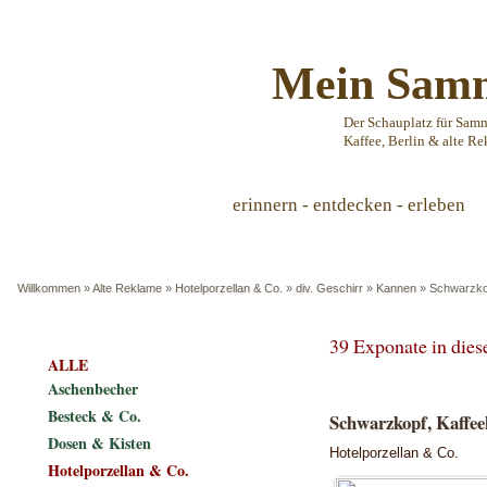
Mein Samm
Der Schauplatz für Sam
Kaffee, Berlin & alte Re
erinnern - entdecken - erleben
Willkommen
»
Alte Reklame
»
Hotelporzellan & Co.
»
div. Geschirr
»
Kannen
»
Schwarzko
39 Exponate in die
ALLE
Aschenbecher
Besteck & Co.
Schwarzkopf, Kaffe
Dosen & Kisten
Hotelporzellan & Co.
Hotelporzellan & Co.