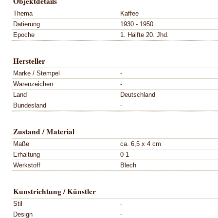
Objektdetails
Thema
Kaffee
Datierung
1930 - 1950
Epoche
1. Hälfte 20. Jhd.
Hersteller
Marke / Stempel
-
Warenzeichen
-
Land
Deutschland
Bundesland
-
Zustand / Material
Maße
ca. 6,5 x 4 cm
Erhaltung
0-1
Werkstoff
Blech
Kunstrichtung / Künstler
Stil
-
Design
-