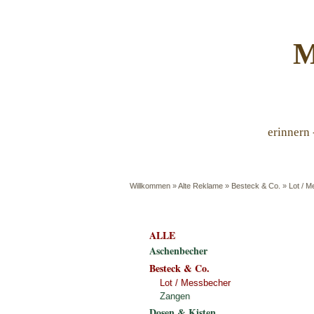
M
erinnern 
Willkommen
»
Alte Reklame
»
Besteck & Co.
»
Lot / 
ALLE
Aschenbecher
Besteck & Co.
Lot / Messbecher
Zangen
Dosen & Kisten