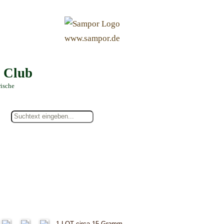
&
www.sampor.de
e Club
rische
1 LOT circa 15 Gramm