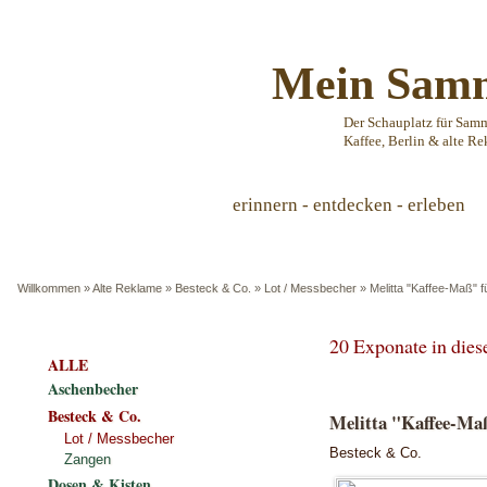
Mein Samm
Der Schauplatz für Sam
Kaffee, Berlin & alte Re
erinnern - entdecken - erleben
Willkommen
»
Alte Reklame
»
Besteck & Co.
»
Lot / Messbecher
»
Melitta "Kaffee-Maß" 
20 Exponate in die
ALLE
Aschenbecher
Besteck & Co.
Melitta "Kaffee-Maß
Lot / Messbecher
Besteck & Co.
Zangen
Dosen & Kisten