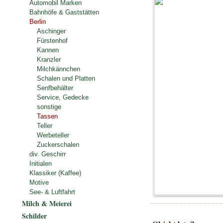
Automobil Marken
Bahnhöfe & Gaststätten
Berlin
Aschinger
Fürstenhof
Kannen
Kranzler
Milchkännchen
Schalen und Platten
Senfbehälter
Service, Gedecke
sonstige
Tassen
Teller
Werbeteller
Zuckerschalen
div. Geschirr
Initialen
Klassiker (Kaffee)
Motive
See- & Luftfahrt
Milch & Meierei
Schilder