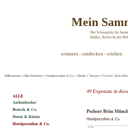
Mein Samm
Der Schauplatz für Sam
Kaffee, Berlin & alte Re
erinnern - entdecken - erleben
Willkommen
»
Alte Reklame
»
Hotelporzellan & Co.
»
Berlin
»
Tassen
»
Pschorr Bräu Münc
49 Exponate in die
ALLE
Aschenbecher
Besteck & Co.
Pschorr Bräu Münche
Dosen & Kisten
Hotelporzellan & Co.
Hotelporzellan & Co.