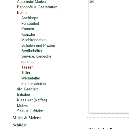
Automobil Marken
Bahnhöfe & Gaststätten
Berlin
Aschinger
Fürstenhof
Kannen
Kranzler
Milchkännchen
Schalen und Platten
Senfbehälter
Service, Gedecke
sonstige
Tassen
Teller
Werbeteller
Zuckerschalen
div. Geschirr
Initialen
Klassiker (Kaffee)
Motive
See- & Luftfahrt
Milch & Meierei
Schilder