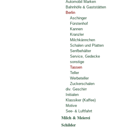
Automobil Marken
Bahnhöfe & Gaststätten
Berlin
Aschinger
Fürstenhof
Kannen
Kranzler
Milchkännchen
Schalen und Platten
Senfbehälter
Service, Gedecke
sonstige
Tassen
Teller
Werbeteller
Zuckerschalen
div. Geschirr
Initialen
Klassiker (Kaffee)
Motive
See- & Luftfahrt
Milch & Meierei
Schilder