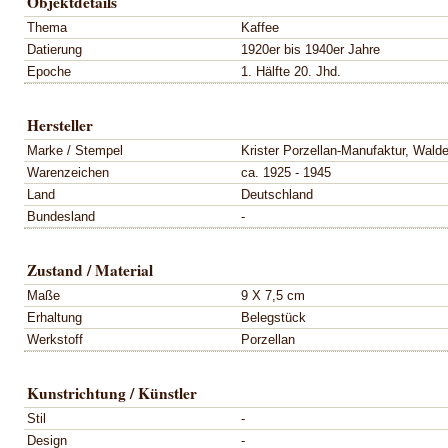
Objektdetails
Thema
Kaffee
Datierung
1920er bis 1940er Jahre
Epoche
1. Hälfte 20. Jhd.
Hersteller
Marke / Stempel
Krister Porzellan-Manufaktur, Wald
Warenzeichen
ca. 1925 - 1945
Land
Deutschland
Bundesland
-
Zustand / Material
Maße
9 X 7,5 cm
Erhaltung
Belegstück
Werkstoff
Porzellan
Kunstrichtung / Künstler
Stil
-
Design
-