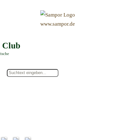
&
www.sampor.de
e Club
rische