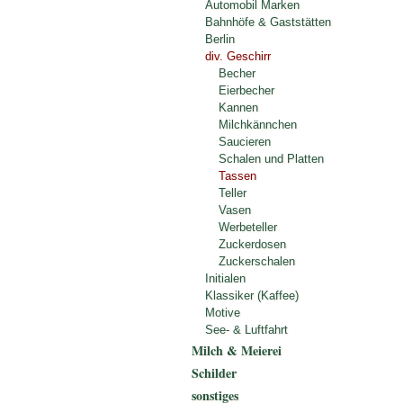
Automobil Marken
Bahnhöfe & Gaststätten
Berlin
div. Geschirr
Becher
Eierbecher
Kannen
Milchkännchen
Saucieren
Schalen und Platten
Tassen
Teller
Vasen
Werbeteller
Zuckerdosen
Zuckerschalen
Initialen
Klassiker (Kaffee)
Motive
See- & Luftfahrt
Milch & Meierei
Schilder
sonstiges