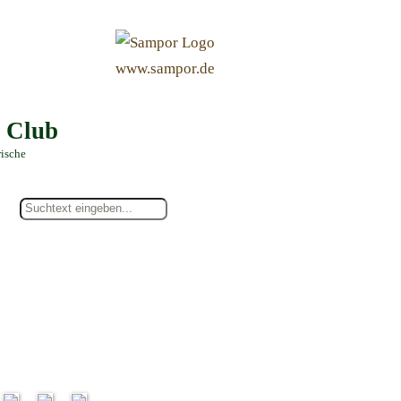
&
www.sampor.de
e Club
rische