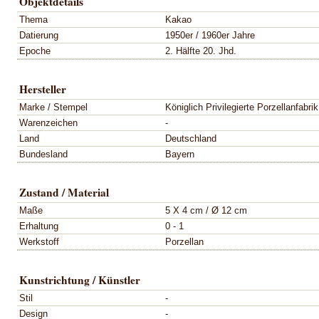
Objektdetails
Thema
Kakao
Datierung
1950er / 1960er Jahre
Epoche
2. Hälfte 20. Jhd.
Hersteller
Marke / Stempel
Königlich Privilegierte Porzellanfabri
Warenzeichen
-
Land
Deutschland
Bundesland
Bayern
Zustand / Material
Maße
5 X 4 cm / Ø 12 cm
Erhaltung
0 - 1
Werkstoff
Porzellan
Kunstrichtung / Künstler
Stil
-
Design
-