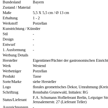
Bundesland
Bayern
Zustand / Material
Maße
5,5 X 5,5 cm / Ø 13 cm
Erhaltung
1 - 2
Werkstoff
Porzellan
Kunstrichtung / Künstler
Stil
-
Design
-
Entwurf
-
1. Ausformung
-
Werbung Details
Hersteller
Eigentümer/Pächter der gastronomischen Einrich
Werk
Westend
Werbeträger
Porzellan
Produkt
Tasse
Sorte/Marke
siehe Hersteller
Logo
florales geometrisches Dekor, Umrahmung (Kreis),
Schriftzug
Rennbahn Grunewald, Initialen: RG
F.A. Schumann Hoflieferant Berlin, Leipziger Str
Status/Lieferant
Jerusalemerstr. 27 (Lieferant Teller)
Auszeichnungen
-