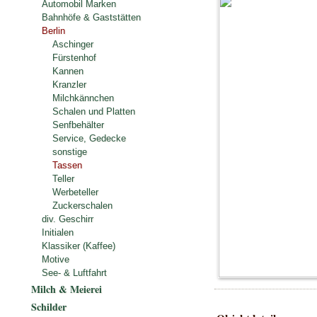
Automobil Marken
Bahnhöfe & Gaststätten
Berlin
Aschinger
Fürstenhof
Kannen
Kranzler
Milchkännchen
Schalen und Platten
Senfbehälter
Service, Gedecke
sonstige
Tassen
Teller
Werbeteller
Zuckerschalen
div. Geschirr
Initialen
Klassiker (Kaffee)
Motive
See- & Luftfahrt
Milch & Meierei
Schilder