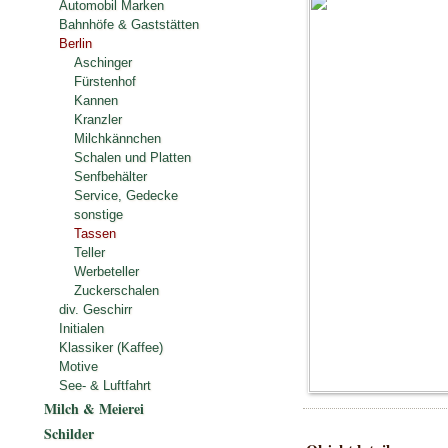
Automobil Marken
Bahnhöfe & Gaststätten
Berlin
Aschinger
Fürstenhof
Kannen
Kranzler
Milchkännchen
Schalen und Platten
Senfbehälter
Service, Gedecke
sonstige
Tassen
Teller
Werbeteller
Zuckerschalen
div. Geschirr
Initialen
Klassiker (Kaffee)
Motive
See- & Luftfahrt
Milch & Meierei
Schilder