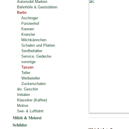
Automobil Marken
Bahnhöfe & Gaststätten
Berlin
Aschinger
Fürstenhof
Kannen
Kranzler
Milchkännchen
Schalen und Platten
Senfbehälter
Service, Gedecke
sonstige
Tassen
Teller
Werbeteller
Zuckerschalen
div. Geschirr
Initialen
Klassiker (Kaffee)
Motive
See- & Luftfahrt
Milch & Meierei
Schilder