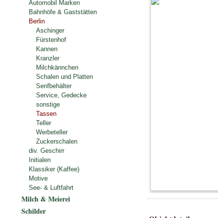
Automobil Marken
Bahnhöfe & Gaststätten
Berlin
Aschinger
Fürstenhof
Kannen
Kranzler
Milchkännchen
Schalen und Platten
Senfbehälter
Service, Gedecke
sonstige
Tassen
Teller
Werbeteller
Zuckerschalen
div. Geschirr
Initialen
Klassiker (Kaffee)
Motive
See- & Luftfahrt
Milch & Meierei
Schilder