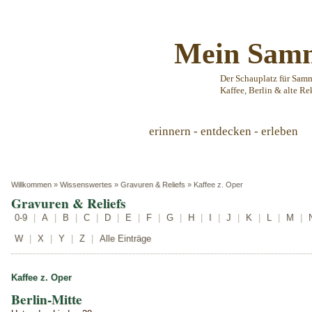
Mein Samm
Der Schauplatz für Sam
Kaffee, Berlin & alte Re
erinnern - entdecken - erleben
Willkommen
»
Wissenswertes
»
Gravuren & Reliefs
»
Kaffee z. Oper
Gravuren & Reliefs
0-9
|
A
|
B
|
C
|
D
|
E
|
F
|
G
|
H
|
I
|
J
|
K
|
L
|
M
|
W
|
X
|
Y
|
Z
|
Alle Einträge
Kaffee z. Oper
Berlin-Mitte