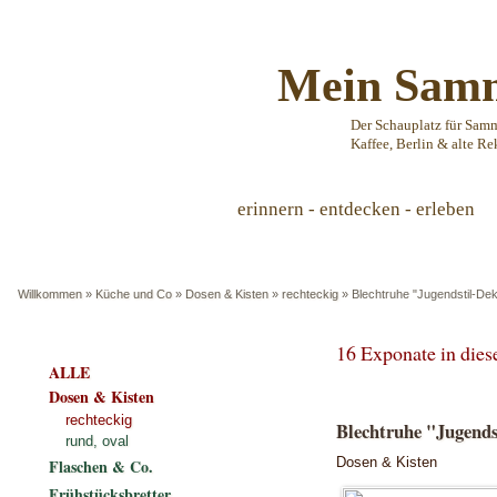
Mein Samm
Der Schauplatz für Sam
Kaffee, Berlin & alte Re
erinnern - entdecken - erleben
Willkommen
»
Küche und Co
»
Dosen & Kisten
»
rechteckig
»
Blechtruhe "Jugendstil-De
16 Exponate in die
ALLE
Dosen & Kisten
rechteckig
Blechtruhe "Jugends
rund, oval
Dosen & Kisten
Flaschen & Co.
Frühstücksbretter