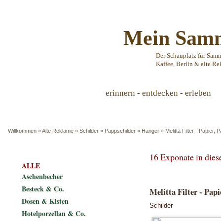
Mein Samm
Der Schauplatz für Sam
Kaffee, Berlin & alte Re
erinnern - entdecken - erleben
Willkommen
»
Alte Reklame
»
Schilder
»
Pappschilder
»
Hänger
»
Melitta Filter - Papier, 
16 Exponate in die
ALLE
Aschenbecher
Besteck & Co.
Melitta Filter - Papi
Dosen & Kisten
Schilder
Hotelporzellan & Co.