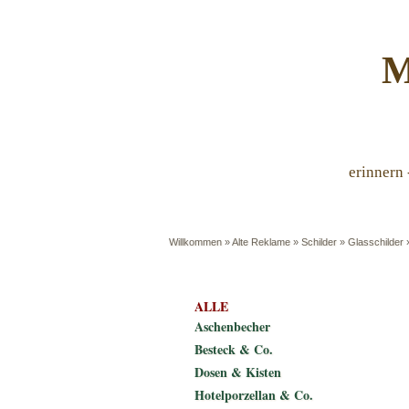
M
erinnern 
Willkommen
»
Alte Reklame
»
Schilder
»
Glasschilder
ALLE
Aschenbecher
Besteck & Co.
Dosen & Kisten
Hotelporzellan & Co.