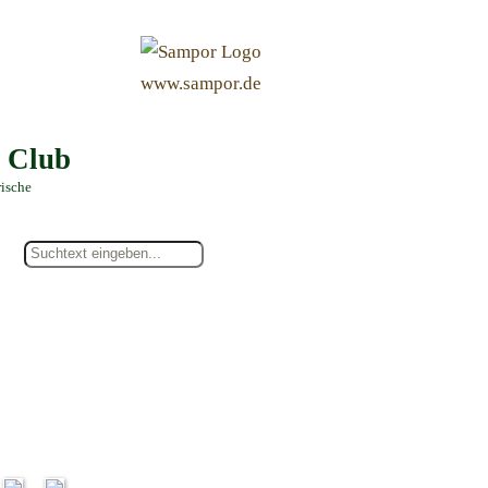
&
www.sampor.de
e Club
rische