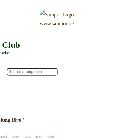
&
www.sampor.de
e Club
rische
llung 1896"