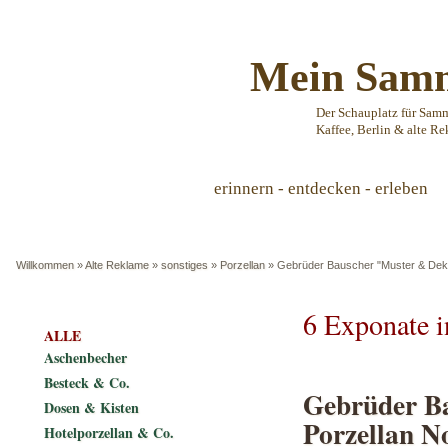
Mein Samm
Der Schauplatz für Sam
Kaffee, Berlin & alte Re
erinnern - entdecken - erleben
Willkommen
»
Alte Reklame
»
sonstiges
»
Porzellan
»
Gebrüder Bauscher "Muster & Dekor
6 Exponate 
ALLE
Aschenbecher
Besteck & Co.
Gebrüder Ba
Dosen & Kisten
Porzellan No
Hotelporzellan & Co.