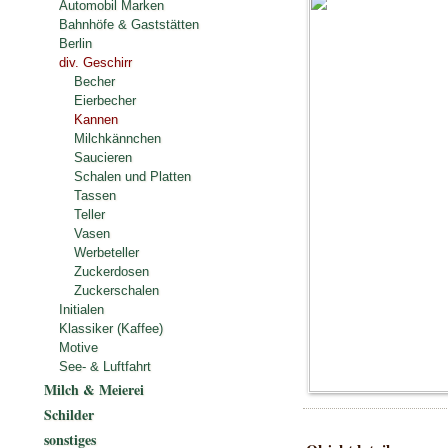
Automobil Marken
Bahnhöfe & Gaststätten
Berlin
div. Geschirr
Becher
Eierbecher
Kannen
Milchkännchen
Saucieren
Schalen und Platten
Tassen
Teller
Vasen
Werbeteller
Zuckerdosen
Zuckerschalen
Initialen
Klassiker (Kaffee)
Motive
See- & Luftfahrt
Milch & Meierei
Schilder
sonstiges