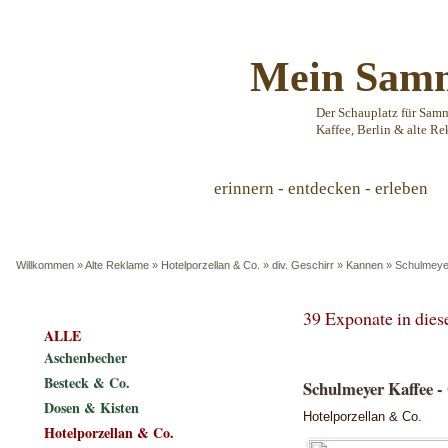
Mein Samm
Der Schauplatz für Sam
Kaffee, Berlin & alte Re
erinnern - entdecken - erleben
Willkommen
»
Alte Reklame
»
Hotelporzellan & Co.
»
div. Geschirr
»
Kannen
»
Schulmeyer
39 Exponate in die
ALLE
Aschenbecher
Besteck & Co.
Schulmeyer Kaffee - 
Dosen & Kisten
Hotelporzellan & Co.
Hotelporzellan & Co.