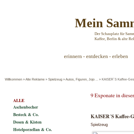
Mein Samm
Der Schauplatz für Sam
Kaffee, Berlin & alte Re
erinnern - entdecken - erleben
Willkommen
»
Alte Reklame
»
Spielzeug
»
Autos, Figuren, Jojo ...
»
KAISER´S Kaffee-Ges
9 Exponate in dies
ALLE
Aschenbecher
Besteck & Co.
KAISER´S Kaffee-Ge
Dosen & Kisten
Spielzeug
Hotelporzellan & Co.