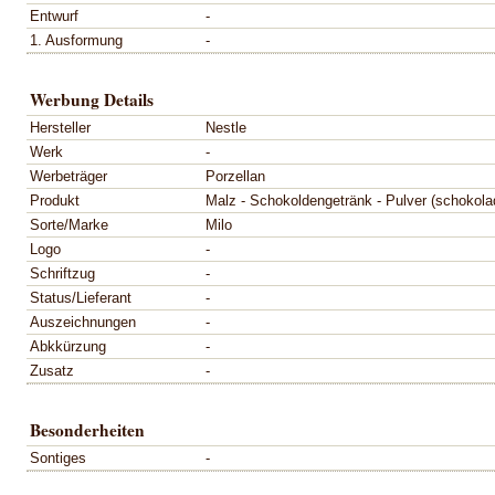
Entwurf
-
1. Ausformung
-
Werbung Details
Hersteller
Nestle
Werk
-
Werbeträger
Porzellan
Produkt
Malz - Schokoldengetränk - Pulver (schokolad
Sorte/Marke
Milo
Logo
-
Schriftzug
-
Status/Lieferant
-
Auszeichnungen
-
Abkkürzung
-
Zusatz
-
Besonderheiten
Sontiges
-