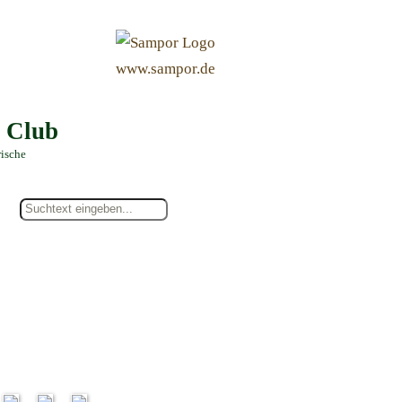
&
www.sampor.de
e Club
rische