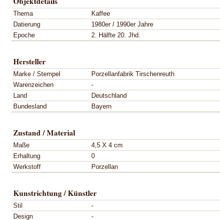
Objektdetails
Thema
Kaffee
Datierung
1980er / 1990er Jahre
Epoche
2. Hälfte 20. Jhd.
Hersteller
Marke / Stempel
Porzellanfabrik Tirschenreuth
Warenzeichen
-
Land
Deutschland
Bundesland
Bayern
Zustand / Material
Maße
4,5 X 4 cm
Erhaltung
0
Werkstoff
Porzellan
Kunstrichtung / Künstler
Stil
-
Design
-