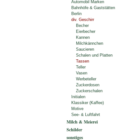
Automobil Marken
Bahnhöfe & Gaststätten
Berlin
div. Geschirr
Becher
Eierbecher
Kannen
Milchkännchen
Saucieren
Schalen und Platten
Tassen
Teller
Vasen
Werbeteller
Zuckerdosen
Zuckerschalen
Initialen
Klassiker (Kaffee)
Motive
See- & Luftfahrt
Milch & Meierei
Schilder
sonstiges