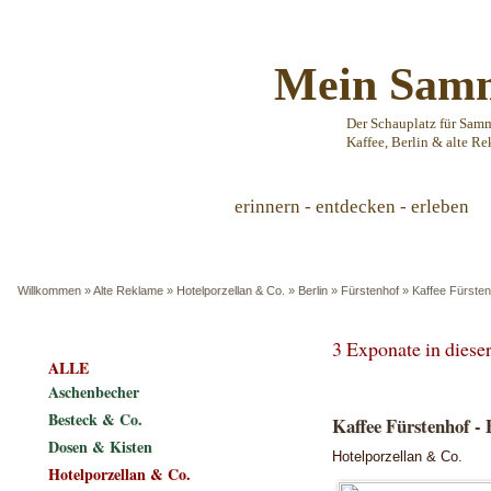
Mein Samm
Der Schauplatz für Sam
Kaffee, Berlin & alte Re
erinnern - entdecken - erleben
Willkommen
»
Alte Reklame
»
Hotelporzellan & Co.
»
Berlin
»
Fürstenhof
»
Kaffee Fürsten
3 Exponate in dies
ALLE
Aschenbecher
Besteck & Co.
Kaffee Fürstenhof - 
Dosen & Kisten
Hotelporzellan & Co.
Hotelporzellan & Co.