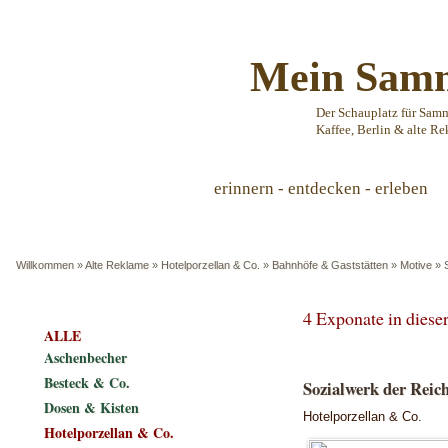
Mein Samm
Der Schauplatz für Sam
Kaffee, Berlin & alte Re
erinnern - entdecken - erleben
Willkommen
»
Alte Reklame
»
Hotelporzellan & Co.
»
Bahnhöfe & Gaststätten
»
Motive
»
4 Exponate in dies
ALLE
Aschenbecher
Besteck & Co.
Sozialwerk der Reic
Dosen & Kisten
Hotelporzellan & Co.
Hotelporzellan & Co.