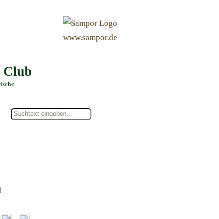
&
www.sampor.de
e Club
rische
d