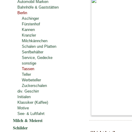
Automobil Marken
Bahnhöfe & Gaststätten
Berlin
Aschinger
Fürstenhof
Kannen
Kranzler
Milchkännchen
Schalen und Platten
Senfbehälter
Service, Gedecke
sonstige
Tassen
Teller
Werbeteller
Zuckerschalen
div. Geschirr
Initialen
Klassiker (Kaffee)
Motive
See- & Luftfahrt
Milch & Meierei
Schilder