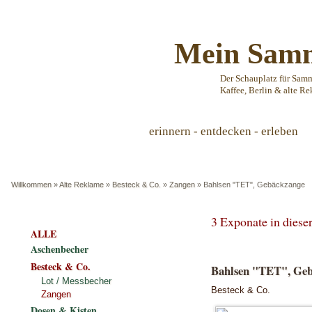
Mein Samm
Der Schauplatz für Sam
Kaffee, Berlin & alte Re
erinnern - entdecken - erleben
Willkommen
»
Alte Reklame
»
Besteck & Co.
»
Zangen
»
Bahlsen "TET", Gebäckzange
3 Exponate in dies
ALLE
Aschenbecher
Besteck & Co.
Bahlsen "TET", Ge
Lot / Messbecher
Besteck & Co.
Zangen
Dosen & Kisten