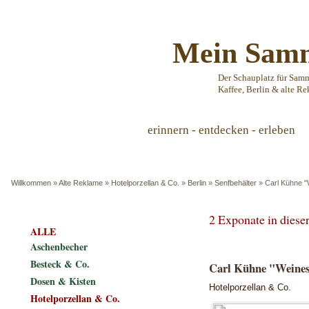
Mein Samm
Der Schauplatz für Sam
Kaffee, Berlin & alte Re
erinnern - entdecken - erleben
Willkommen
»
Alte Reklame
»
Hotelporzellan & Co.
»
Berlin
»
Senfbehälter
»
Carl Kühne "W
2 Exponate in dies
ALLE
Aschenbecher
Besteck & Co.
Carl Kühne "Weiness
Dosen & Kisten
Hotelporzellan & Co.
Hotelporzellan & Co.