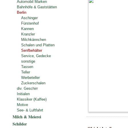
Automobil Marken
Bahnhöfe & Gaststätten
Berlin
Aschinger
Fürstenhof
Kannen
Kranzler
Milchkännchen
Schalen und Platten
Senfbehälter
Service, Gedecke
sonstige
Tassen
Teller
Werbeteller
Zuckerschalen
div. Geschirr
Initialen
Klassiker (Kaffee)
Motive
See- & Luftfahrt
Milch & Meierei
Schilder