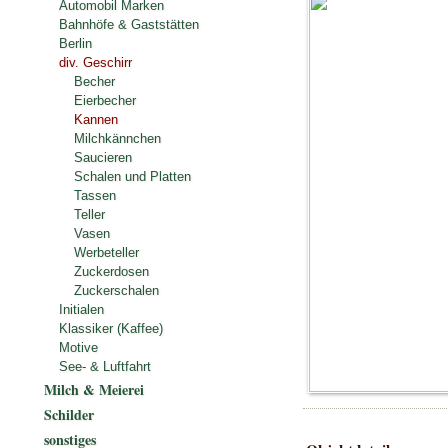
Automobil Marken
Bahnhöfe & Gaststätten
Berlin
div. Geschirr
Becher
Eierbecher
Kannen
Milchkännchen
Saucieren
Schalen und Platten
Tassen
Teller
Vasen
Werbeteller
Zuckerdosen
Zuckerschalen
Initialen
Klassiker (Kaffee)
Motive
See- & Luftfahrt
Milch & Meierei
Schilder
sonstiges