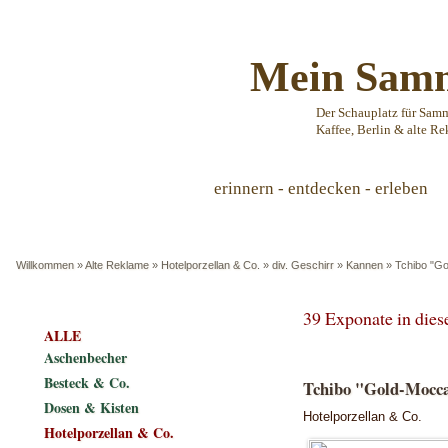
Mein Samm
Der Schauplatz für Sam
Kaffee, Berlin & alte Re
erinnern - entdecken - erleben
Willkommen
»
Alte Reklame
»
Hotelporzellan & Co.
»
div. Geschirr
»
Kannen
»
Tchibo "Go
39 Exponate in die
ALLE
Aschenbecher
Besteck & Co.
Tchibo "Gold-Mocca"
Dosen & Kisten
Hotelporzellan & Co.
Hotelporzellan & Co.