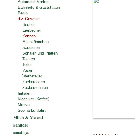
Automobil Marken
Bahnhöfe & Gaststätten
Berlin
div. Geschirr
Becher
Eierbecher
Kannen
Milchkännchen
Saucieren
Schalen und Platten
Tassen
Teller
Vasen
Werbeteller
Zuckerdosen
Zuckerschalen
Initialen
Klassiker (Kaffee)
Motive
See- & Luftfahrt
Milch & Meierei
Schilder
sonstiges