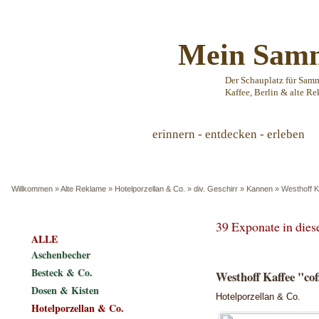
Mein Samm
Der Schauplatz für Sam
Kaffee, Berlin & alte Re
erinnern - entdecken - erleben
Willkommen
»
Alte Reklame
»
Hotelporzellan & Co.
»
div. Geschirr
»
Kannen
»
Westhoff Ka
39 Exponate in die
ALLE
Aschenbecher
Besteck & Co.
Westhoff Kaffee "cof
Dosen & Kisten
Hotelporzellan & Co.
Hotelporzellan & Co.