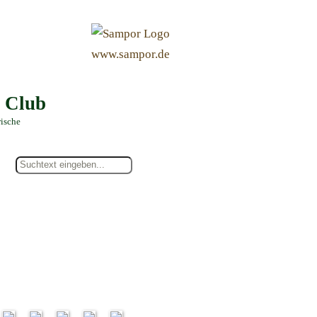
&
www.sampor.de
e Club
rische