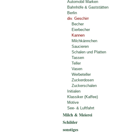
Automobil Marken
Bahnhöfe & Gaststätten
Berlin
div. Geschirr
Becher
Eierbecher
Kannen
Milchkännchen
Saucieren
Schalen und Platten
Tassen
Teller
Vasen
Werbeteller
Zuckerdosen
Zuckerschalen
Initialen
Klassiker (Kaffee)
Motive
See- & Luftfahrt
Milch & Meierei
Schilder
sonstiges