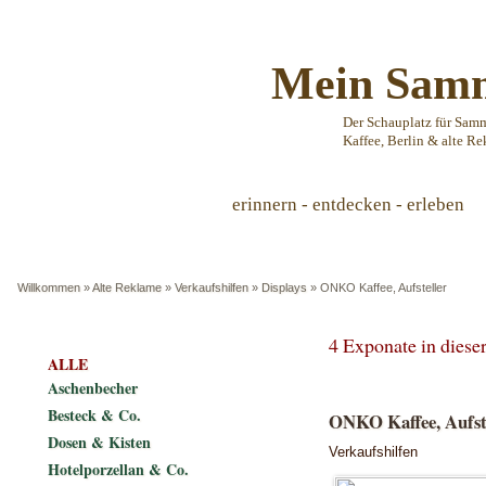
Mein Samm
Der Schauplatz für Sam
Kaffee, Berlin & alte Re
erinnern - entdecken - erleben
Willkommen
»
Alte Reklame
»
Verkaufshilfen
»
Displays
»
ONKO Kaffee, Aufsteller
4 Exponate in dies
ALLE
Aschenbecher
Besteck & Co.
ONKO Kaffee, Aufst
Dosen & Kisten
Verkaufshilfen
Hotelporzellan & Co.