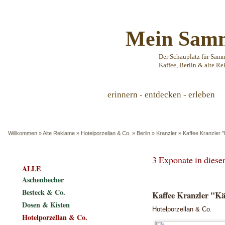
Mein Samm
Der Schauplatz für Sam
Kaffee, Berlin & alte Re
erinnern - entdecken - erleben
Willkommen
»
Alte Reklame
»
Hotelporzellan & Co.
»
Berlin
»
Kranzler
»
Kaffee Kranzler "
3 Exponate in dies
ALLE
Aschenbecher
Besteck & Co.
Kaffee Kranzler "Kä
Dosen & Kisten
Hotelporzellan & Co.
Hotelporzellan & Co.