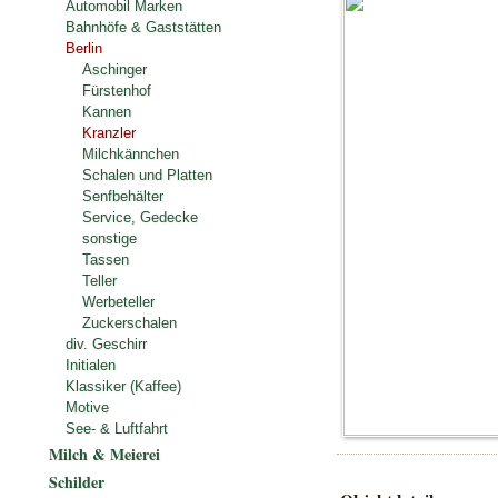
Automobil Marken
Bahnhöfe & Gaststätten
Berlin
Aschinger
Fürstenhof
Kannen
Kranzler
Milchkännchen
Schalen und Platten
Senfbehälter
Service, Gedecke
sonstige
Tassen
Teller
Werbeteller
Zuckerschalen
div. Geschirr
Initialen
Klassiker (Kaffee)
Motive
See- & Luftfahrt
Milch & Meierei
Schilder