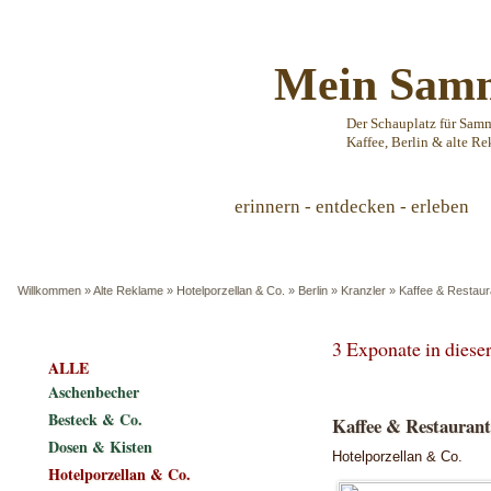
Mein Samm
Der Schauplatz für Sam
Kaffee, Berlin & alte Re
erinnern - entdecken - erleben
Willkommen
»
Alte Reklame
»
Hotelporzellan & Co.
»
Berlin
»
Kranzler
»
Kaffee & Restaur
3 Exponate in dies
ALLE
Aschenbecher
Besteck & Co.
Kaffee & Restaurant
Dosen & Kisten
Hotelporzellan & Co.
Hotelporzellan & Co.