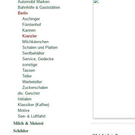
Automobil Marken
Bahnhöfe & Gaststätten
Berlin
Aschinger
Fürstenhof
Kannen
Kranzler
Milchkännchen
Schalen und Platten
Senfbehälter
Service, Gedecke
sonstige
Tassen
Teller
Werbeteller
Zuckerschalen
div. Geschirr
Initialen
Klassiker (Kaffee)
Motive
See- & Luftfahrt
Milch & Meierei
Schilder