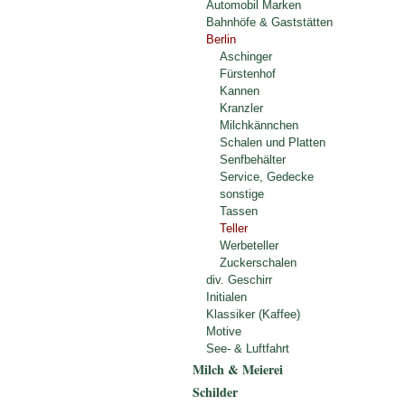
Automobil Marken
Bahnhöfe & Gaststätten
Berlin
Aschinger
Fürstenhof
Kannen
Kranzler
Milchkännchen
Schalen und Platten
Senfbehälter
Service, Gedecke
sonstige
Tassen
Teller
Werbeteller
Zuckerschalen
div. Geschirr
Initialen
Klassiker (Kaffee)
Motive
See- & Luftfahrt
Milch & Meierei
Schilder