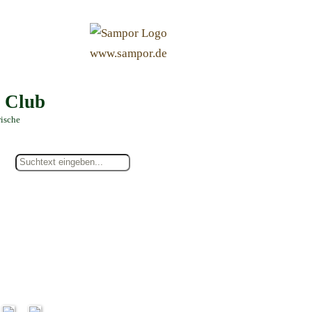
&
www.sampor.de
e Club
rische