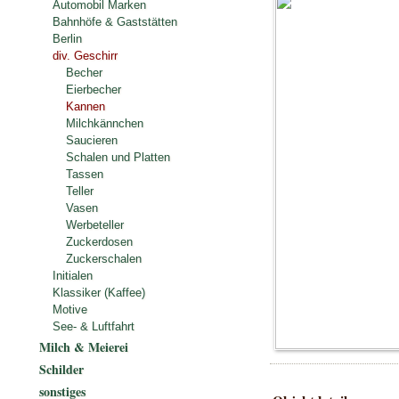
Automobil Marken
Bahnhöfe & Gaststätten
Berlin
div. Geschirr
Becher
Eierbecher
Kannen
Milchkännchen
Saucieren
Schalen und Platten
Tassen
Teller
Vasen
Werbeteller
Zuckerdosen
Zuckerschalen
Initialen
Klassiker (Kaffee)
Motive
See- & Luftfahrt
Milch & Meierei
Schilder
sonstiges