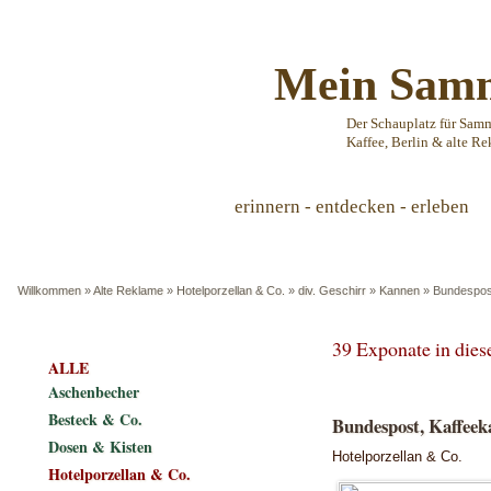
Mein Samm
Der Schauplatz für Sam
Kaffee, Berlin & alte Re
erinnern - entdecken - erleben
Willkommen
»
Alte Reklame
»
Hotelporzellan & Co.
»
div. Geschirr
»
Kannen
»
Bundespost
39 Exponate in die
ALLE
Aschenbecher
Besteck & Co.
Bundespost, Kaffeek
Dosen & Kisten
Hotelporzellan & Co.
Hotelporzellan & Co.